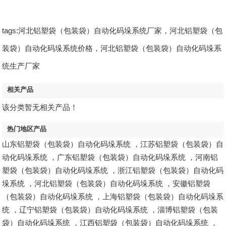
tags:河北铝塑袋（包装袋）自动化码垛系统厂家，河北铝塑袋（包
装袋）自动化码垛系统价格，河北铝塑袋（包装袋）自动化码垛系
统生产厂家
相关产品
该分类暂无相关产品！
热门地区产品
山东铝塑袋（包装袋）自动化码垛系统
，
江苏铝塑袋（包装袋）自
动化码垛系统
，
广东铝塑袋（包装袋）自动化码垛系统
，
河南铝
塑袋（包装袋）自动化码垛系统
，
浙江铝塑袋（包装袋）自动化码
垛系统
，
河北铝塑袋（包装袋）自动化码垛系统
，
安徽铝塑袋
（包装袋）自动化码垛系统
，
上海铝塑袋（包装袋）自动化码垛系
统
，
辽宁铝塑袋（包装袋）自动化码垛系统
，
淄博铝塑袋（包装
袋）自动化码垛系统
，
江西铝塑袋（包装袋）自动化码垛系统
，